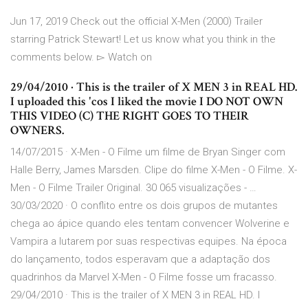
Jun 17, 2019 Check out the official X-Men (2000) Trailer
starring Patrick Stewart! Let us know what you think in the
comments below. ▻ Watch on
29/04/2010 · This is the trailer of X MEN 3 in REAL HD.
I uploaded this 'cos I liked the movie I DO NOT OWN
THIS VIDEO (C) THE RIGHT GOES TO THEIR
OWNERS.
14/07/2015 · X-Men - O Filme um filme de Bryan Singer com
Halle Berry, James Marsden. Clipe do filme X-Men - O Filme. X-
Men - O Filme Trailer Original. 30 065 visualizações - …
30/03/2020 · O conflito entre os dois grupos de mutantes
chega ao ápice quando eles tentam convencer Wolverine e
Vampira a lutarem por suas respectivas equipes. Na época
do lançamento, todos esperavam que a adaptação dos
quadrinhos da Marvel X-Men - O Filme fosse um fracasso.
29/04/2010 · This is the trailer of X MEN 3 in REAL HD. I