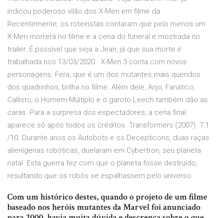
indicou poderoso vilão dos X-Men em filme da
Recentemente, os roteiristas contaram que pelo menos um
X-Men morrerá no filme e a cena do funeral é mostrada no
trailer. É possível que seja a Jean, já que sua morte é
trabalhada nos 13/03/2020 · X-Men 3 conta com novos
personagens. Fera, que é um dos mutantes mais queridos
dos quadrinhos, brilha no filme. Além dele, Anjo, Fanático,
Callisto, o Homem-Múltiplo e o garoto Leech também dão as
caras. Para a surpresa dos espectadores, a cena final
aparece só após todos os créditos. Transformers (2007). 7.1
/10. Durante anos os Autobots e os Decepticons, duas raças
alienígenas robóticas, duelaram em Cybertron, seu planeta
natal. Esta guerra fez com que o planeta fosse destruído,
resultando que os robôs se espalhassem pelo universo.
Com um histórico destes, quando o projeto de um filme
baseado nos heróis mutantes da Marvel foi anunciado
para 2000, havia muita dúvida e descrença sobre o que