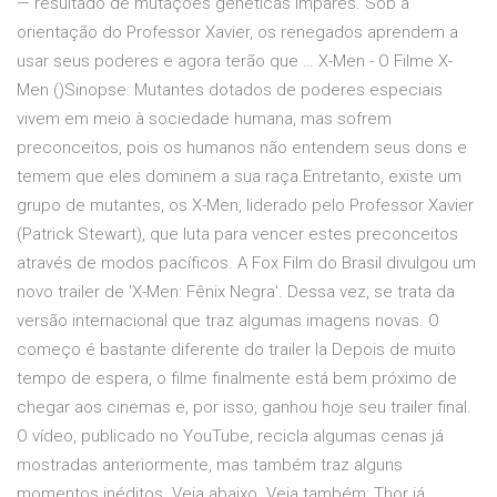
— resultado de mutações genéticas ímpares. Sob a
orientação do Professor Xavier, os renegados aprendem a
usar seus poderes e agora terão que … X-Men - O Filme X-
Men ()Sinopse: Mutantes dotados de poderes especiais
vivem em meio à sociedade humana, mas sofrem
preconceitos, pois os humanos não entendem seus dons e
temem que eles dominem a sua raça.Entretanto, existe um
grupo de mutantes, os X-Men, liderado pelo Professor Xavier
(Patrick Stewart), que luta para vencer estes preconceitos
através de modos pacíficos. A Fox Film do Brasil divulgou um
novo trailer de 'X-Men: Fênix Negra'. Dessa vez, se trata da
versão internacional que traz algumas imagens novas. O
começo é bastante diferente do trailer la Depois de muito
tempo de espera, o filme finalmente está bem próximo de
chegar aos cinemas e, por isso, ganhou hoje seu trailer final.
O vídeo, publicado no YouTube, recicla algumas cenas já
mostradas anteriormente, mas também traz alguns
momentos inéditos. Veja abaixo. Veja também: Thor já