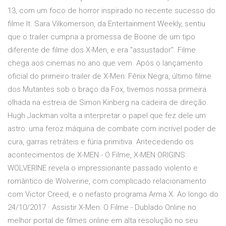
13, com um foco de horror inspirado no recente sucesso do
filme It. Sara Vilkomerson, da Entertainment Weekly, sentiu
que o trailer cumpria a promessa de Boone de um tipo
diferente de filme dos X-Men, e era "assustador". Filme
chega aos cinemas no ano que vem. Após o lançamento
oficial do primeiro trailer de X-Men: Fênix Negra, último filme
dos Mutantes sob o braço da Fox, tivemos nossa primeira
olhada na estreia de Simon Kinberg na cadeira de direção.
Hugh Jackman volta a interpretar o papel que fez dele um
astro: uma feroz máquina de combate com incrível poder de
cura, garras retráteis e fúria primitiva. Antecedendo os
acontecimentos de X-MEN - O Filme, X-MEN ORIGINS:
WOLVERINE revela o impressionante passado violento e
romântico de Wolverine, com complicado relacionamento
com Victor Creed, e o nefasto programa Arma X. Ao longo do
24/10/2017 · Assistir X-Men: O Filme - Dublado Online no
melhor portal de filmes online em alta resolução no seu